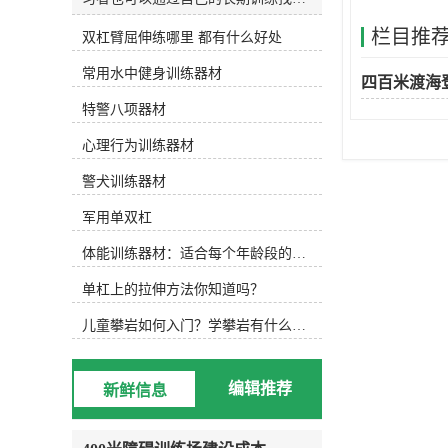
和发明适合自己的水训练设备。今天
栏目推
双杠臂屈伸练哪里 都有什么好处
主要介绍以下设备，可根据实际水训
练内容选择使用。1.水防滑鞋 水中防
常用水中健身训练器材
滑鞋 游泳池底部很滑，可以穿防滑
四百米渡海
鞋，防止动作变形，稳定完成所需动
特警八项器材
作。2.水阻手套水阻手套 徒手运动
后，可选择抗组设备，增加运动难
心理行为训练器材
度，通过阻力手套增加划水面积，练
习水中手臂运动。3.水中健身棒水中
警犬训练器材
浮力健身棒 水中的健身棒不仅可以
军用单双杠
为练习者提供浮力，还可以通过浮力
降低练习难度。此外，健身棒还可以
体能训练器材：适合每个年龄段的训练
提供抗组训练，增加练习难度，非常
实用。此外，健身棒具有很强的可塑
单杠上的拉伸方法你知道吗？
性，可以增加练习兴趣，摆出各种创
意造型。4.水中健身哑铃浮力哑铃
儿童攀岩如何入门？学攀岩有什么好处？带娃攀岩两年的全面经验分享
类似于水中健身棒，水中健身哑铃也
能为练习者提供浮力和阻力，用哑铃
进行的水中搏击强度很大！5.阻力葵
编辑推荐
新鲜信息
花阻力葵花向日葵鞋套的阻力 向日
葵可以手持或穿在脚上，以增加水的
面积和水的阻力。6.打水板打水板