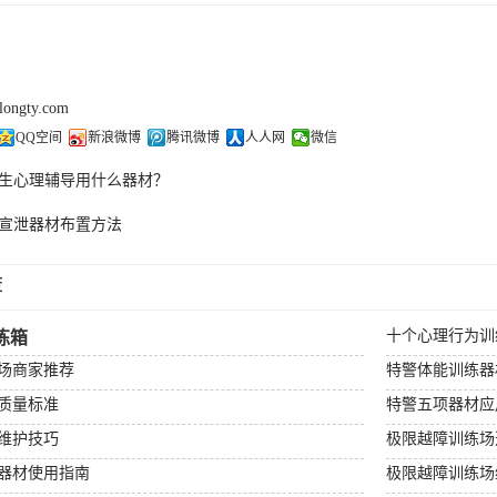
olongty.com
QQ空间
新浪微博
腾讯微博
人人网
微信
生心理辅导用什么器材？
宣泄器材布置方法
荐
十个心理行为训
练箱
场商家推荐
特警体能训练器
质量标准
特警五项器材应
维护技巧
极限越障训练场
器材使用指南
极限越障训练场