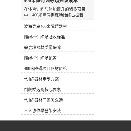
400米障碍训练场建设成本
水板是游泳场较常见、较方便的设
备，随处可见，也可用作抗阻训练设
在体育训练与体能提升的诸多项目
备。7.浮力腰带深水浮力腰带 将浮
中，400米障碍训练场始终占据着独
力带系在腰部，可为人体提供巨大的
特而重要的位置。它不仅是检验个人
浮力，使练习者在水中轻松完成训练
渡海登岛400米障碍器材
综合素质的标尺，更是团队凝聚力与
动作，是深水训练的*设备。 根据
意志力磨砺的核心场地。无论是专业
爬绳杆训练场验收标准
练习者各自的健身目标需求，可以选
运动队、军警系统，还是拓展训练基
择适合训练目标的健身器材，合理选
地、大中院校，建设一座标准化、安
攀登墙器材质量保障
择和使用健身器材，事半功倍！
全且耐用的400米障碍训练场，都是
提升整体训练水平的关键一步。然
爬绳杆训练场配置
而，面对这一工程，许多人首先关注
的核心问题便是：建设这样一个训练
400米障碍项目器材价格
场，到底需要多少成本？要回答这个
*训练器材定制方案
问题，并不能简单地给出一个数字。
因为400米障碍训练场的建设，并非
倒爬梯选购核心要素
统一标准的商品采购，而是一项涉及
规划设计、土建施工、器材配置与后
*训练器材厂家怎么选
期维护的系统工程。其总成本由多维
度因素共同决定，理解这些构成要
三人协作攀登架安装
素，才能做出科学合理的预算规划。
一、场地基础与土建成本：成本的隐
形大头这是建设成本中弹性较大、也