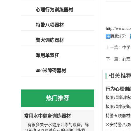
心理行为训练器材
特警八项器材
http://www.lu
百度分享：
警犬训练器材
上一篇：
中学
军用单双杠
下一篇：
心理
400米障碍器材
相关推
行为心理训
热门推荐
极限越障训练
极限越障设备
常用水中健身训练器材
特警五项器材
有很多关于水健身训练的设备，练
公安特警八项
习者也可以通过自己的长期训练找到