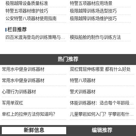
极限越障设备质量标准
特警五项器材应用场景
特警五项器材维护技巧
极限越障训练场选型技巧
公安特警八项器材使用指南
极限越障训练场维护技巧
栏目推荐
四百米渡海登岛的训练策略与安全措施
模拟船舱的制作与训练方法
热门推荐
常用水中健身训练器材
双杠臂屈伸练哪里 都有什么好处
常用水中健身训练器材
特警八项器材
心理行为训练器材
警犬训练器材
军用单双杠
体能训练器材：适合每个年龄段的训练
单杠上的拉伸方法你知道吗？
儿童攀岩如何入门？学攀岩有什么好处？带娃攀岩两年的全面经验分享
新鲜信息
编辑推荐