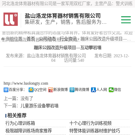
河北洛龙体育器材有限公司是一家军用双杠厂家，主营产品：警犬训练
器材、心理行为训练器材 、攀岩墙、200米障碍器材、特警八项器材、
盐山洛龙体育器材销售有限公司
*训练器材、400米障碍器材、军用单杠、军用双杠、军犬训练器材等训
集研发，生产，销售，售后服务为一体
练器材，咨询攀岩墙价格？在线咨询客服，公司以顾客至上的原则，锐
意创新的精神和真诚合作的态度与体育界，体育爱好者合作交流。欢迎
200米障碍器材
当前位置：
首页
›
公司动态
›
行业资讯
› 蹦床公园改造升级项目—互动攀岩墙
访问盐山洛龙体育器材销售有限公司网站！
蹦床公园改造升级项目—互动攀岩墙
心理行为训练器
发布来源：盐山洛龙体育器材销售有限公司 发布日期: 2023-12-
04 访问量:540
材
特警八项器材
警犬训练器材
http://www.luolongty.com
百度分享：
QQ空间
新浪微博
腾讯微博
人人网
微信
军用单双杠
上一篇：
没有了
下一篇：
儿童游乐设备攀岩墙
400米障碍器材
相关推荐
行为心理训练箱
十个心理行为训练视频
极限越障训练场商家推荐
特警体能训练器材维护技巧