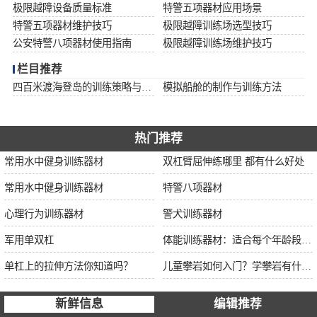
极限越障设备质量标准
特警五项器材应用场景
特警五项器材维护技巧
极限越障训练场选型技巧
公安特警八项器材使用指南
极限越障训练场维护技巧
栏目推荐
四百米渡海登岛的训练策略与安全措施
模拟船舱的制作与训练方法
热门推荐
常用水中健身训练器材
双杠臂屈伸练哪里 都有什么好处
常用水中健身训练器材
特警八项器材
心理行为训练器材
警犬训练器材
军用单双杠
体能训练器材：适合每个年龄段的训练
单杠上的拉伸方法你知道吗？
儿童攀岩如何入门？学攀岩有什么好处？带娃攀岩两年的全面经验分享
新鲜信息
编辑推荐