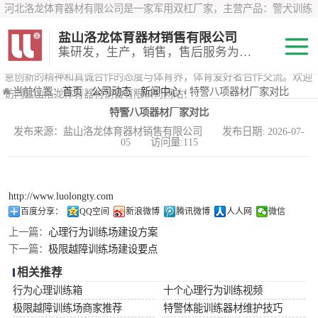
河北洛龙体育器材有限公司是一家军用双杠厂家，主营产品：警犬训练
器材、心理行为训练器材 、攀岩墙、200米障碍器材、特警八项器材、
盐山洛龙体育器材销售有限公司
*训练器材、400米障碍器材、军用单杠、军用双杠、军犬训练器材等训
集研发，生产，销售，售后服务为一体
练器材，咨询攀岩墙价格？在线咨询客服，公司以顾客至上的原则，锐
意创新的精神和真诚合作的态度与体育界，体育爱好者合作交流。欢迎
200米障碍器材
当前位置：
首页
›
公司动态
›
新闻中心
› 特警八项器材厂家对比
访问盐山洛龙体育器材销售有限公司网站！
特警八项器材厂家对比
心理行为训练器
发布来源：盐山洛龙体育器材销售有限公司 发布日期: 2026-07-
05 访问量:115
材
特警八项器材
警犬训练器材
http://www.luolongty.com
百度分享：
QQ空间
新浪微博
腾讯微博
人人网
微信
军用单双杠
上一篇：
心理行为训练场建设方案
下一篇：
极限越障训练场建设要点
400米障碍器材
相关推荐
行为心理训练箱
十个心理行为训练视频
极限越障训练场商家推荐
特警体能训练器材维护技巧