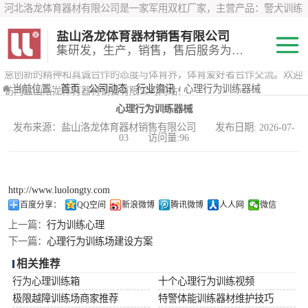
河北洛龙体育器材有限公司是一家军用双杠厂家，主营产品：警犬训练
器材、心理行为训练器材 、攀岩墙、200米障碍器材、特警八项器材、
盐山洛龙体育器材销售有限公司
*训练器材、400米障碍器材、军用单杠、军用双杠、军犬训练器材等训
集研发，生产，销售，售后服务为一体
练器材，咨询攀岩墙价格？在线咨询客服，公司以顾客至上的原则，锐
意创新的精神和真诚合作的态度与体育界，体育爱好者合作交流。欢迎
200米障碍器材
当前位置：
首页
›
公司动态
›
行业资讯
› 心理行为训练器械
访问盐山洛龙体育器材销售有限公司网站！
心理行为训练器械
心理行为训练器
发布来源：盐山洛龙体育器材销售有限公司 发布日期: 2026-07-
03 访问量:96
材
特警八项器材
警犬训练器材
http://www.luolongty.com
百度分享：
QQ空间
新浪微博
腾讯微博
人人网
微信
军用单双杠
上一篇：
行为训练心理
下一篇：
心理行为训练场建设方案
400米障碍器材
相关推荐
行为心理训练箱
十个心理行为训练视频
极限越障训练场商家推荐
特警体能训练器材维护技巧