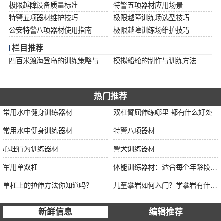
极限越障设备质量标准
特警五项器材应用场景
特警五项器材维护技巧
极限越障训练场选型技巧
公安特警八项器材使用指南
极限越障训练场维护技巧
栏目推荐
四百米渡海登岛的训练策略与安全措施
模拟船舱的制作与训练方法
热门推荐
常用水中健身训练器材
双杠臂屈伸练哪里 都有什么好处
常用水中健身训练器材
特警八项器材
心理行为训练器材
警犬训练器材
军用单双杠
体能训练器材：适合每个年龄段的训练
单杠上的拉伸方法你知道吗？
儿童攀岩如何入门？学攀岩有什么好处？带娃攀岩两年的全面经验分享
新鲜信息
编辑推荐