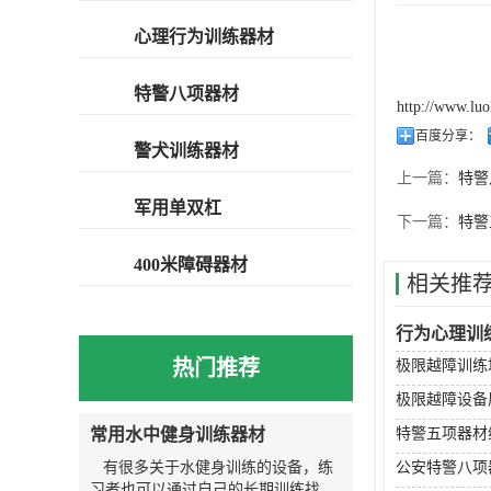
心理行为训练器材
特警八项器材
http://www.lu
百度分享：
警犬训练器材
上一篇：
特警
军用单双杠
下一篇：
特警
400米障碍器材
相关推
行为心理训
热门推荐
极限越障训练
极限越障设备
常用水中健身训练器材
特警五项器材
有很多关于水健身训练的设备，练
公安特警八项
习者也可以通过自己的长期训练找到