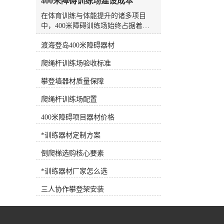
400米障碍训练场建设成本
水板是游泳场较常见、较方便的设
备，随处可见，也可用作抗阻训练设
在体育训练与体能提升的诸多项目
备。7.浮力腰带深水浮力腰带 将浮
中，400米障碍训练场始终占据着独
力带系在腰部，可为人体提供巨大的
特而重要的位置。它不仅是检验个人
浮力，使练习者在水中轻松完成训练
渡海登岛400米障碍器材
综合素质的标尺，更是团队凝聚力与
动作，是深水训练的*设备。 根据
意志力磨砺的核心场地。无论是专业
爬绳杆训练场验收标准
练习者各自的健身目标需求，可以选
运动队、军警系统，还是拓展训练基
择适合训练目标的健身器材，合理选
地、大中院校，建设一座标准化、安
攀登墙器材质量保障
择和使用健身器材，事半功倍！
全且耐用的400米障碍训练场，都是
提升整体训练水平的关键一步。然
爬绳杆训练场配置
而，面对这一工程，许多人首先关注
的核心问题便是：建设这样一个训练
400米障碍项目器材价格
场，到底需要多少成本？要回答这个
*训练器材定制方案
问题，并不能简单地给出一个数字。
因为400米障碍训练场的建设，并非
倒爬梯选购核心要素
统一标准的商品采购，而是一项涉及
规划设计、土建施工、器材配置与后
*训练器材厂家怎么选
期维护的系统工程。其总成本由多维
度因素共同决定，理解这些构成要
三人协作攀登架安装
素，才能做出科学合理的预算规划。
一、场地基础与土建成本：成本的隐
形大头这是建设成本中弹性较大、也