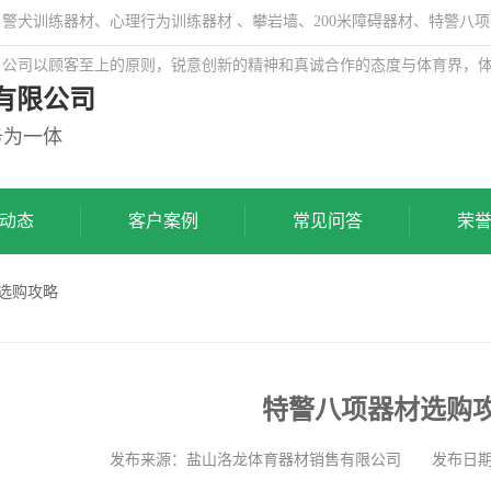
犬训练器材、心理行为训练器材 、攀岩墙、200米障碍器材、特警八项
，公司以顾客至上的原则，锐意创新的精神和真诚合作的态度与体育界，
有限公司
务为一体
动态
客户案例
常见问答
荣
材选购攻略
特警八项器材选购
发布来源：盐山洛龙体育器材销售有限公司 发布日期: 202