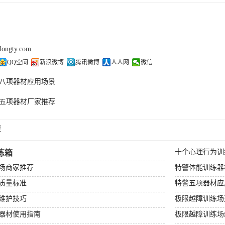
olongty.com
QQ空间
新浪微博
腾讯微博
人人网
微信
八项器材应用场景
五项器材厂家推荐
荐
十个心理行为训
练箱
场商家推荐
特警体能训练器
质量标准
特警五项器材应
维护技巧
极限越障训练场
器材使用指南
极限越障训练场