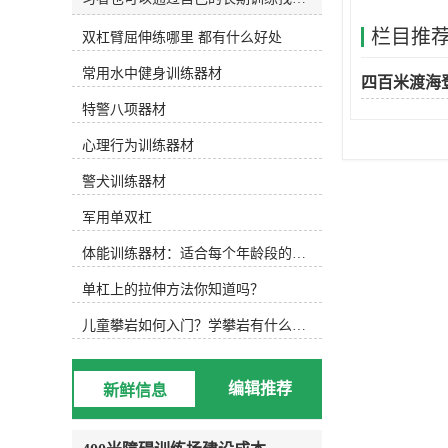
和发明适合自己的水训练设备。今天
栏目推
双杠臂屈伸练哪里 都有什么好处
主要介绍以下设备，可根据实际水训
练内容选择使用。1.水防滑鞋 水中防
常用水中健身训练器材
滑鞋 游泳池底部很滑，可以穿防滑
四百米渡海
鞋，防止动作变形，稳定完成所需动
特警八项器材
作。2.水阻手套水阻手套 徒手运动
后，可选择抗组设备，增加运动难
心理行为训练器材
度，通过阻力手套增加划水面积，练
习水中手臂运动。3.水中健身棒水中
警犬训练器材
浮力健身棒 水中的健身棒不仅可以
军用单双杠
为练习者提供浮力，还可以通过浮力
降低练习难度。此外，健身棒还可以
体能训练器材：适合每个年龄段的训练
提供抗组训练，增加练习难度，非常
实用。此外，健身棒具有很强的可塑
单杠上的拉伸方法你知道吗？
性，可以增加练习兴趣，摆出各种创
意造型。4.水中健身哑铃浮力哑铃
儿童攀岩如何入门？学攀岩有什么好处？带娃攀岩两年的全面经验分享
类似于水中健身棒，水中健身哑铃也
能为练习者提供浮力和阻力，用哑铃
进行的水中搏击强度很大！5.阻力葵
编辑推荐
新鲜信息
花阻力葵花向日葵鞋套的阻力 向日
葵可以手持或穿在脚上，以增加水的
面积和水的阻力。6.打水板打水板