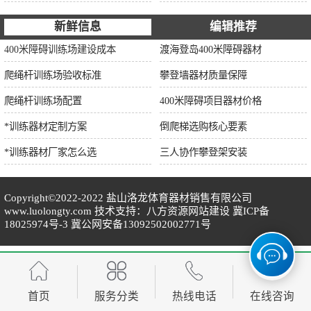
新鲜信息
编辑推荐
400米障碍训练场建设成本
渡海登岛400米障碍器材
爬绳杆训练场验收标准
攀登墙器材质量保障
爬绳杆训练场配置
400米障碍项目器材价格
*训练器材定制方案
倒爬梯选购核心要素
*训练器材厂家怎么选
三人协作攀登架安装
Copyright©2022-2022
盐山洛龙体育器材销售有限公司
www.luolongty.com 技术支持：八方资源
网站建设
冀ICP备
18025974号-3
冀公网安备13092502002771号
首页
服务分类
热线电话
在线咨询