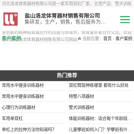
河北洛龙体育器材有限公司是一家军用双杠厂家，主营产品：警犬训练
器材、心理行为训练器材 、攀岩墙、200米障碍器材、特警八项器材、
盐山洛龙体育器材销售有限公司
*训练器材、400米障碍器材、军用单杠、军用双杠、军犬训练器材等训
集研发，生产，销售，售后服务为一体
练器材，咨询攀岩墙价格？在线咨询客服，公司以顾客至上的原则，锐
意创新的精神和真诚合作的态度与体育界，体育爱好者合作交流。欢迎
200米障碍器材
客户案例
当前位置：
首页
›
客户案例
访问盐山洛龙体育器材销售有限公司网站！
心理行为训练器
材
特警八项器材
热门推荐
警犬训练器材
常用水中健身训练器材
双杠臂屈伸练哪里 都有什么好处
军用单双杠
常用水中健身训练器材
特警八项器材
心理行为训练器材
警犬训练器材
400米障碍器材
军用单双杠
体能训练器材：适合每个年龄段的训练
单杠上的拉伸方法你知道吗？
儿童攀岩如何入门？学攀岩有什么好处？带娃攀岩两年的全面经验分享