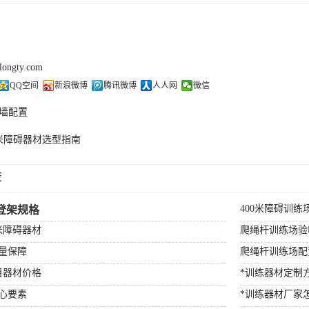
olongty.com
QQ空间
新浪微博
腾讯微博
人人网
微信
墙配置
0米障碍器材选型指南
荐
400米障碍训练
登架规格
米障碍器材
爬绳杆训练场验
量保障
爬绳杆训练场配
目器材价格
*训练器材定制
心要素
*训练器材厂家