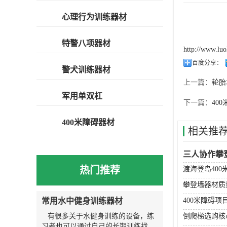
心理行为训练器材
特警八项器材
http://www.lu
百度分享：
警犬训练器材
上一篇：
轮胎
军用单双杠
下一篇：
40
400米障碍器材
相关推
三人协作攀
热门推荐
渡海登岛400
攀登墙器材质
常用水中健身训练器材
400米障碍项
有很多关于水健身训练的设备，练
倒爬梯选购核
习者也可以通过自己的长期训练找到