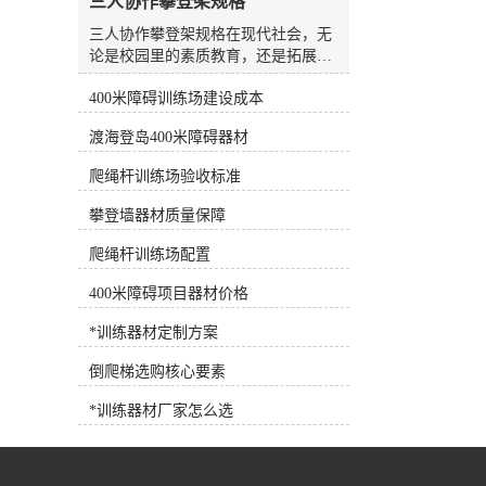
三人协作攀登架规格
水板是游泳场较常见、较方便的设
备，随处可见，也可用作抗阻训练设
三人协作攀登架规格在现代社会，无
备。7.浮力腰带深水浮力腰带 将浮
论是校园里的素质教育，还是拓展训
力带系在腰部，可为人体提供巨大的
练基地的团队建设，人们对于体育器
浮力，使练习者在水中轻松完成训练
400米障碍训练场建设成本
材的需求早已不再局限于简单的单人
动作，是深水训练的*设备。 根据
或双人运动器械。随着教育理念的更
渡海登岛400米障碍器材
练习者各自的健身目标需求，可以选
新以及企业团建活动的多元化，能够
择适合训练目标的健身器材，合理选
锻炼参与者协作能力、身体协调性以
爬绳杆训练场验收标准
择和使用健身器材，事半功倍！
及心理素质的综合型器材逐渐成为市
场的新宠。其中，三人协作攀登架凭
攀登墙器材质量保障
借其独特的设计理念和较高的趣味
性，正受到越来越多客户的青睐。作
爬绳杆训练场配置
为一家集研发、生产、销售与售后服
400米障碍项目器材价格
务于一体的专业体育器材企业，河北
洛龙体育器材有限公司长期根植于行
*训练器材定制方案
业一线，深切体会到不同用户群体对
于器材功能性与安全性的双重诉求。
倒爬梯选购核心要素
公司推出的三人协作攀登架，正是顺
应这一市场趋势，结合多年的生产经
*训练器材厂家怎么选
验与人体工学原理，精心打造的一款
团队协作型训练设备。这款产品不仅
适用于户外健身路径、学校体育课