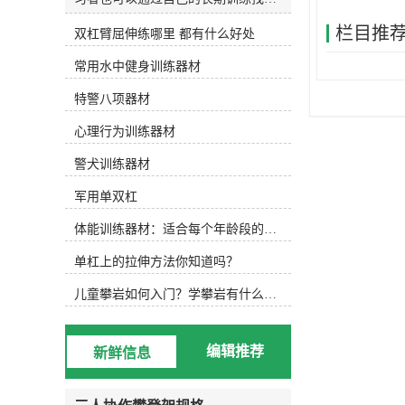
和发明适合自己的水训练设备。今天
栏目推
双杠臂屈伸练哪里 都有什么好处
主要介绍以下设备，可根据实际水训
练内容选择使用。1.水防滑鞋 水中防
常用水中健身训练器材
滑鞋 游泳池底部很滑，可以穿防滑
鞋，防止动作变形，稳定完成所需动
特警八项器材
作。2.水阻手套水阻手套 徒手运动
后，可选择抗组设备，增加运动难
心理行为训练器材
度，通过阻力手套增加划水面积，练
习水中手臂运动。3.水中健身棒水中
警犬训练器材
浮力健身棒 水中的健身棒不仅可以
军用单双杠
为练习者提供浮力，还可以通过浮力
降低练习难度。此外，健身棒还可以
体能训练器材：适合每个年龄段的训练
提供抗组训练，增加练习难度，非常
实用。此外，健身棒具有很强的可塑
单杠上的拉伸方法你知道吗？
性，可以增加练习兴趣，摆出各种创
意造型。4.水中健身哑铃浮力哑铃
儿童攀岩如何入门？学攀岩有什么好处？带娃攀岩两年的全面经验分享
类似于水中健身棒，水中健身哑铃也
能为练习者提供浮力和阻力，用哑铃
进行的水中搏击强度很大！5.阻力葵
编辑推荐
新鲜信息
花阻力葵花向日葵鞋套的阻力 向日
葵可以手持或穿在脚上，以增加水的
面积和水的阻力。6.打水板打水板