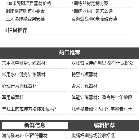
400米障碍项目器材价格
*训练器材定制方案
倒爬梯选购核心要素
*训练器材厂家怎么选
三人协作攀登架安装
渡海登岛400米障碍安装
栏目推荐
热门推荐
常用水中健身训练器材
双杠臂屈伸练哪里 都有什么好处
常用水中健身训练器材
特警八项器材
心理行为训练器材
警犬训练器材
军用单双杠
体能训练器材：适合每个年龄段的训练
单杠上的拉伸方法你知道吗？
儿童攀岩如何入门？学攀岩有什么好处？带娃攀岩两年的全面经验分享
新鲜信息
编辑推荐
渡海登岛400米障碍器材
爬绳杆训练场验收标准