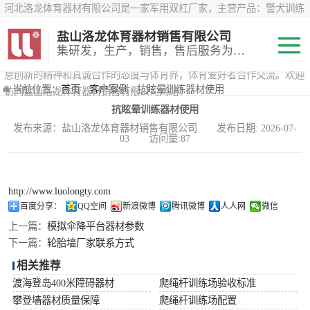
河北洛龙体育器材有限公司是一家军用双杠厂家，主营产品：警犬训练
器材、心理行为训练器材 、攀岩墙、200米障碍器材、特警八项器材、
盐山洛龙体育器材销售有限公司
*训练器材、400米障碍器材、军用单杠、军用双杠、军犬训练器材等训
集研发，生产，销售，售后服务为一体
练器材，咨询攀岩墙价格？在线咨询客服，公司以顾客至上的原则，锐
意创新的精神和真诚合作的态度与体育界，体育爱好者合作交流。欢迎
200米障碍器材
当前位置：
首页
›
客户案例
› 抗眩晕训练器材使用
访问盐山洛龙体育器材销售有限公司网站！
抗眩晕训练器材使用
心理行为训练器
发布来源：盐山洛龙体育器材销售有限公司 发布日期: 2026-07-
03 访问量:87
材
特警八项器材
警犬训练器材
http://www.luolongty.com
百度分享：
QQ空间
新浪微博
腾讯微博
人人网
微信
军用单双杠
上一篇：
模拟伞降平台器材参数
下一篇：
轮胎墙厂家联系方式
400米障碍器材
相关推荐
渡海登岛400米障碍器材
爬绳杆训练场验收标准
攀登墙器材质量保障
爬绳杆训练场配置