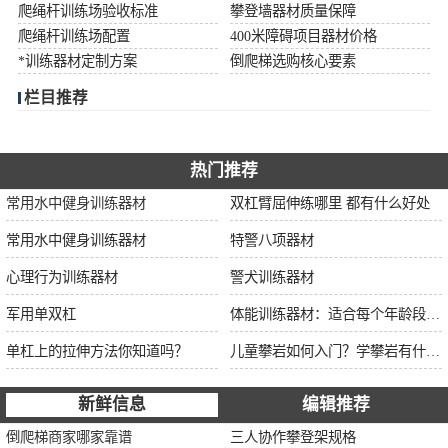
爬绳杆训练场验收标准
攀登墙器材质量保障
爬绳杆训练场配置
400米障碍项目器材价格
*训练器材定制方案
倒爬梯选购核心要素
栏目推荐
热门推荐
常用水中健身训练器材
双杠臂屈伸练哪里 都有什么好处
常用水中健身训练器材
特警八项器材
心理行为训练器材
警犬训练器材
军用单双杠
体能训练器材：适合每个年龄段的训练
单杠上的拉伸方法你知道吗？
儿童攀岩如何入门？学攀岩有什么好处？带娃攀岩两年的全面经验分享
新鲜信息
编辑推荐
倒爬梯商家哪家靠谱
三人协作攀登架规格