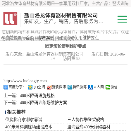
河北洛龙体育器材有限公司是一家军用双杠厂家，主营产品：警犬训练
器材、心理行为训练器材 、攀岩墙、200米障碍器材、特警八项器材、
盐山洛龙体育器材销售有限公司
*训练器材、400米障碍器材、军用单杠、军用双杠、军犬训练器材等训
集研发，生产，销售，售后服务为一体
练器材，咨询攀岩墙价格？在线咨询客服，公司以顾客至上的原则，锐
意创新的精神和真诚合作的态度与体育界，体育爱好者合作交流。欢迎
200米障碍器材
当前位置：
首页
›
客户案例
› 固定滚轮使用维护要点
访问盐山洛龙体育器材销售有限公司网站！
固定滚轮使用维护要点
心理行为训练器
发布来源：盐山洛龙体育器材销售有限公司 发布日期: 2026-06-
29 访问量:93
材
特警八项器材
警犬训练器材
http://www.luolongty.com
百度分享：
QQ空间
新浪微博
腾讯微博
人人网
微信
军用单双杠
上一篇：
400米障碍设施规格
下一篇：
400米障碍训练场维护方案
400米障碍器材
相关推荐
倒爬梯商家哪家靠谱
三人协作攀登架规格
400米障碍训练场建设成本
渡海登岛400米障碍器材