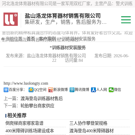
河北洛龙体育器材有限公司是一家军用双杠厂家，主营产品：警犬训练
器材、心理行为训练器材 、攀岩墙、200米障碍器材、特警八项器材、
盐山洛龙体育器材销售有限公司
*训练器材、400米障碍器材、军用单杠、军用双杠、军犬训练器材等训
集研发，生产，销售，售后服务为一体
练器材，咨询攀岩墙价格？在线咨询客服，公司以顾客至上的原则，锐
意创新的精神和真诚合作的态度与体育界，体育爱好者合作交流。欢迎
200米障碍器材
当前位置：
首页
›
客户案例
› *训练器材安装服务
访问盐山洛龙体育器材销售有限公司网站！
*训练器材安装服务
心理行为训练器
发布来源：盐山洛龙体育器材销售有限公司 发布日期: 2026-06-
22 访问量:84
材
特警八项器材
警犬训练器材
http://www.luolongty.com
百度分享：
QQ空间
新浪微博
腾讯微博
人人网
微信
军用单双杠
上一篇：
渡海登岛训练器材售后
下一篇：
轮胎攀台商家供应
400米障碍器材
相关推荐
倒爬梯商家哪家靠谱
三人协作攀登架规格
400米障碍训练场建设成本
渡海登岛400米障碍器材