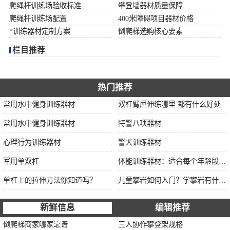
爬绳杆训练场验收标准
攀登墙器材质量保障
爬绳杆训练场配置
400米障碍项目器材价格
*训练器材定制方案
倒爬梯选购核心要素
栏目推荐
热门推荐
常用水中健身训练器材
双杠臂屈伸练哪里 都有什么好处
常用水中健身训练器材
特警八项器材
心理行为训练器材
警犬训练器材
军用单双杠
体能训练器材：适合每个年龄段的训练
单杠上的拉伸方法你知道吗？
儿童攀岩如何入门？学攀岩有什么好处？带娃攀岩两年的全面经验分享
新鲜信息
编辑推荐
倒爬梯商家哪家靠谱
三人协作攀登架规格