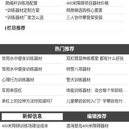
爬绳杆训练场配置
400米障碍项目器材价格
*训练器材定制方案
倒爬梯选购核心要素
*训练器材厂家怎么选
三人协作攀登架安装
栏目推荐
热门推荐
常用水中健身训练器材
双杠臂屈伸练哪里 都有什么好处
常用水中健身训练器材
特警八项器材
心理行为训练器材
警犬训练器材
军用单双杠
体能训练器材：适合每个年龄段的训练
单杠上的拉伸方法你知道吗？
儿童攀岩如何入门？学攀岩有什么好处？带娃攀岩两年的全面经验分享
新鲜信息
编辑推荐
400米障碍训练场建设成本
渡海登岛400米障碍器材