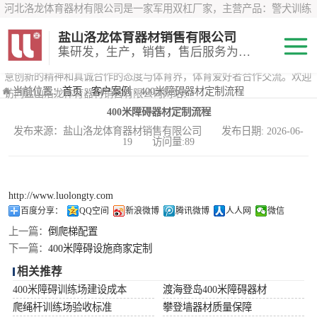
河北洛龙体育器材有限公司是一家军用双杠厂家，主营产品：警犬训练
器材、心理行为训练器材 、攀岩墙、200米障碍器材、特警八项器材、
盐山洛龙体育器材销售有限公司
*训练器材、400米障碍器材、军用单杠、军用双杠、军犬训练器材等训
集研发，生产，销售，售后服务为一体
练器材，咨询攀岩墙价格？在线咨询客服，公司以顾客至上的原则，锐
意创新的精神和真诚合作的态度与体育界，体育爱好者合作交流。欢迎
200米障碍器材
当前位置：
首页
›
客户案例
› 400米障碍器材定制流程
访问盐山洛龙体育器材销售有限公司网站！
400米障碍器材定制流程
心理行为训练器
发布来源：盐山洛龙体育器材销售有限公司 发布日期: 2026-06-
19 访问量:89
材
特警八项器材
警犬训练器材
http://www.luolongty.com
百度分享：
QQ空间
新浪微博
腾讯微博
人人网
微信
军用单双杠
上一篇：
倒爬梯配置
下一篇：
400米障碍设施商家定制
400米障碍器材
相关推荐
400米障碍训练场建设成本
渡海登岛400米障碍器材
爬绳杆训练场验收标准
攀登墙器材质量保障