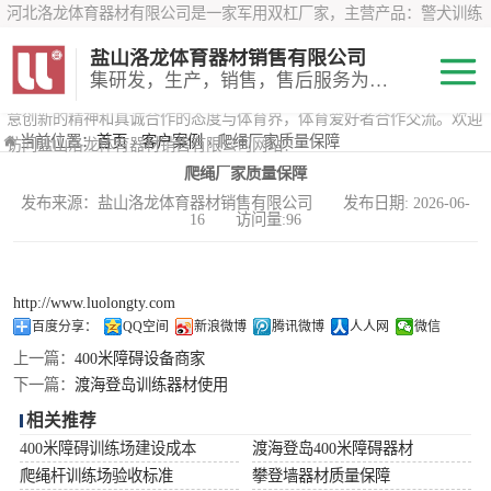
河北洛龙体育器材有限公司是一家军用双杠厂家，主营产品：警犬训练
器材、心理行为训练器材 、攀岩墙、200米障碍器材、特警八项器材、
盐山洛龙体育器材销售有限公司
*训练器材、400米障碍器材、军用单杠、军用双杠、军犬训练器材等训
集研发，生产，销售，售后服务为一体
练器材，咨询攀岩墙价格？在线咨询客服，公司以顾客至上的原则，锐
意创新的精神和真诚合作的态度与体育界，体育爱好者合作交流。欢迎
200米障碍器材
当前位置：
首页
›
客户案例
› 爬绳厂家质量保障
访问盐山洛龙体育器材销售有限公司网站！
爬绳厂家质量保障
心理行为训练器
发布来源：盐山洛龙体育器材销售有限公司 发布日期: 2026-06-
16 访问量:96
材
特警八项器材
警犬训练器材
http://www.luolongty.com
百度分享：
QQ空间
新浪微博
腾讯微博
人人网
微信
军用单双杠
上一篇：
400米障碍设备商家
下一篇：
渡海登岛训练器材使用
400米障碍器材
相关推荐
400米障碍训练场建设成本
渡海登岛400米障碍器材
爬绳杆训练场验收标准
攀登墙器材质量保障