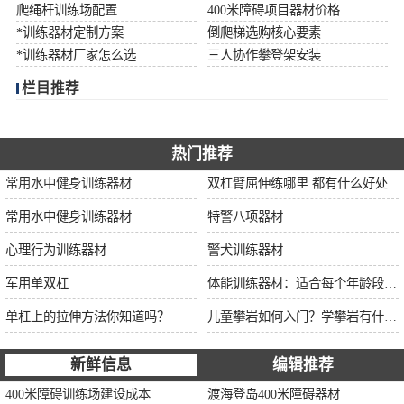
爬绳杆训练场配置
400米障碍项目器材价格
*训练器材定制方案
倒爬梯选购核心要素
*训练器材厂家怎么选
三人协作攀登架安装
栏目推荐
热门推荐
常用水中健身训练器材
双杠臂屈伸练哪里 都有什么好处
常用水中健身训练器材
特警八项器材
心理行为训练器材
警犬训练器材
军用单双杠
体能训练器材：适合每个年龄段的训练
单杠上的拉伸方法你知道吗？
儿童攀岩如何入门？学攀岩有什么好处？带娃攀岩两年的全面经验分享
新鲜信息
编辑推荐
400米障碍训练场建设成本
渡海登岛400米障碍器材