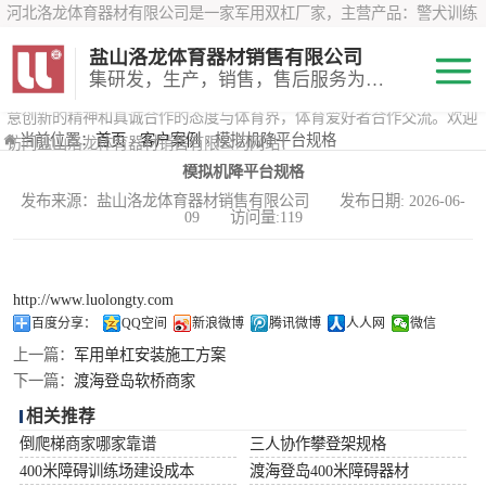
河北洛龙体育器材有限公司是一家军用双杠厂家，主营产品：警犬训练
器材、心理行为训练器材 、攀岩墙、200米障碍器材、特警八项器材、
盐山洛龙体育器材销售有限公司
*训练器材、400米障碍器材、军用单杠、军用双杠、军犬训练器材等训
集研发，生产，销售，售后服务为一体
练器材，咨询攀岩墙价格？在线咨询客服，公司以顾客至上的原则，锐
意创新的精神和真诚合作的态度与体育界，体育爱好者合作交流。欢迎
200米障碍器材
当前位置：
首页
›
客户案例
› 模拟机降平台规格
访问盐山洛龙体育器材销售有限公司网站！
模拟机降平台规格
心理行为训练器
发布来源：盐山洛龙体育器材销售有限公司 发布日期: 2026-06-
09 访问量:119
材
特警八项器材
警犬训练器材
http://www.luolongty.com
百度分享：
QQ空间
新浪微博
腾讯微博
人人网
微信
军用单双杠
上一篇：
军用单杠安装施工方案
下一篇：
渡海登岛软桥商家
400米障碍器材
相关推荐
倒爬梯商家哪家靠谱
三人协作攀登架规格
400米障碍训练场建设成本
渡海登岛400米障碍器材