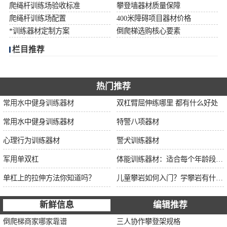
爬绳杆训练场验收标准
攀登墙器材质量保障
爬绳杆训练场配置
400米障碍项目器材价格
*训练器材定制方案
倒爬梯选购核心要素
栏目推荐
热门推荐
常用水中健身训练器材
双杠臂屈伸练哪里 都有什么好处
常用水中健身训练器材
特警八项器材
心理行为训练器材
警犬训练器材
军用单双杠
体能训练器材：适合每个年龄段的训练
单杠上的拉伸方法你知道吗？
儿童攀岩如何入门？学攀岩有什么好处？带娃攀岩两年的全面经验分享
新鲜信息
编辑推荐
倒爬梯商家哪家靠谱
三人协作攀登架规格