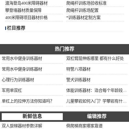
渡海登岛400米障碍器材
爬绳杆训练场验收标准
攀登墙器材质量保障
爬绳杆训练场配置
400米障碍项目器材价格
*训练器材定制方案
栏目推荐
热门推荐
常用水中健身训练器材
双杠臂屈伸练哪里 都有什么好处
常用水中健身训练器材
特警八项器材
心理行为训练器材
警犬训练器材
军用单双杠
体能训练器材：适合每个年龄段的训练
单杠上的拉伸方法你知道吗？
儿童攀岩如何入门？学攀岩有什么好处？带娃攀岩两年的全面经验分享
新鲜信息
编辑推荐
双人旋梯器材参数详解
倒爬梯商家哪家靠谱