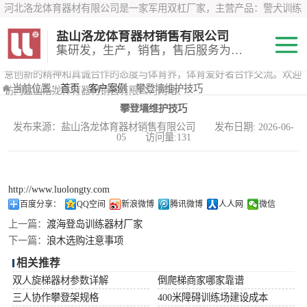
河北洛龙体育器材有限公司是一家军用双杠厂家，主营产品：警犬训练
器材、心理行为训练器材 、攀岩墙、200米障碍器材、特警八项器材、
盐山洛龙体育器材销售有限公司
*训练器材、400米障碍器材、军用单杠、军用双杠、军犬训练器材等训
集研发，生产，销售，售后服务为一体
练器材，咨询攀岩墙价格？在线咨询客服，公司以顾客至上的原则，锐
意创新的精神和真诚合作的态度与体育界，体育爱好者合作交流。欢迎
200米障碍器材
当前位置：
首页
›
客户案例
› 攀登墙维护技巧
访问盐山洛龙体育器材销售有限公司网站！
攀登墙维护技巧
心理行为训练器
发布来源：盐山洛龙体育器材销售有限公司 发布日期: 2026-06-
05 访问量:131
材
特警八项器材
警犬训练器材
http://www.luolongty.com
百度分享：
QQ空间
新浪微博
腾讯微博
人人网
微信
军用单双杠
上一篇：
渡海登岛训练器材厂家
下一篇：
浪木选购注意事项
400米障碍器材
相关推荐
双人旋梯器材参数详解
倒爬梯商家哪家靠谱
三人协作攀登架规格
400米障碍训练场建设成本