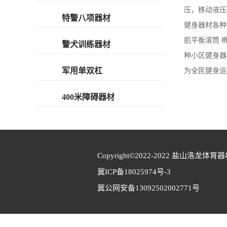
压，移动液压
特警八项器材
健身器材各种
肌平衡滚筒 
警犬训练器材
种小区健身器
军用单双杠
为全民健身运
400米障碍器材
Copyright©2022-2022 
盐山洛龙体育器
冀ICP备18025974号-3
冀公网安备13092502002771号