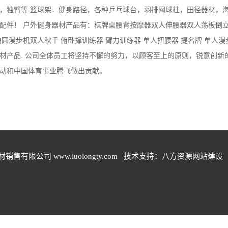
，独臂等:篮球架．健身路径，各种乒乓球台，羽排网球柱，田径器材，
配件！ 户外健身器材产品有：棋牌桌腰背按摩器双人伸腰器双人荡板倒
椭圆漫步机双人秋千 俯卧撑训练器 臂力训练器 单人扭腰器 提名牌 单人漫
材产品. 公司全体员工将坚持不懈的努力，以顾客至上的原则，锐意创
动和中国体育事业腾飞做出贡献。
材销售有限公司
 www.luolongty.com   技术支持：八方资源
网站建设