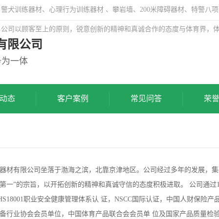
犬训练器材、心理行为训练器材 、攀岩墙、200米障碍器材、特警八项
，公司以顾客至上的原则，锐意创新的精神和真诚合作的态度与体育界，
有限公司
务为一体
动态
客户案例
常见问答
荣
器材有限公司坐落于渤海之滨，北靠京津地区。公司经过多年的发展，集研
一”的宗旨，以开拓创新的精神和真诚守信的态度积极进取。 公司通过1SO900
HS18001职业安全健康管理体系认 证，NSCC国际认证，中国人财保
备行业协会会员单位，中国体育产品联合会会员单 位及国家产品质量检