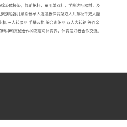
海绵垫体操垫，舞蹈把杆，军用单双杠，学校达标器材，及
立架划船器儿童滑梯单人腹肌板伸背架双人儿童秋千双人腹
步机 三人转腰器 手攀云梯 综合训练器 双人大转轮 等百余
新的精神和真诚合作的态度与体育界，体育爱好者合作交流。